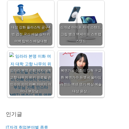
대성 강화 플라스틱 공구4
신개념 아이폰 자석 스탠드,
번 검정 국산 배달 상자 리
그립 뱅크 맥세이프 스트랩
어백 탑박스 배달대행
스탠드
임라라 본명 이화 여자 대학
복면가왕 이효리 장혁 구교
고향 나무의 위키 프로필 손
환 복면가수 듀엣곡 올타임
민수의 의미 아빠 아버지 어
레전드 액션 연기 백상 예술
머니 부모님…
대상 윤상…
인기글
IT자격 취업분야별 종류