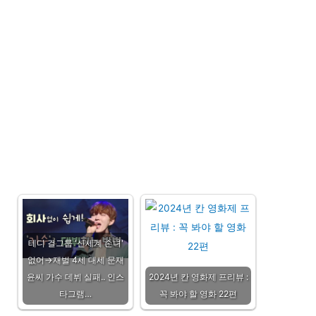
테디 걸그룹 '신세계 손녀'
없어→재벌 4세 대세 문재
윤씨 가수 데뷔 실패.. 인스
2024년 칸 영화제 프리뷰 :
타그램…
꼭 봐야 할 영화 22편