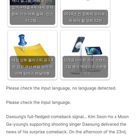
테디 걸그룹 '신세계 손녀'
없어→재벌 4세 대세 문재
윤씨 가수 데뷔 실패.. 인스
2024년 칸 영화제 프리뷰 :
타그램…
꼭 봐야 할 영화 22편
대성 강화 플라스틱 공구4
신개념 아이폰 자석 스탠드,
번 검정 국산 배달 상자 리
그립 뱅크 맥세이프 스트랩
어백 탑박스 배달대행
스탠드
Please check the input language, no language detected.
Please check the input language.
Daesung’s full-fledged comeback signal… Kim Seon-ho x Moon
Ga-young’s supporting shooting singer Daesung delivered the
news of his surprise comeback. On the afternoon of the 23rd,