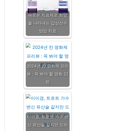
새로운 치료제로 희망
을 나타내는 갑상선수
양암 치료
2024년 칸 영화제 프리
뷰 : 꼭 봐야 할 영화 22
편
이이경, 트로트 가수 변
신 유산슬 같지만 드라