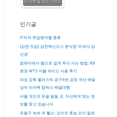
마 덕후 딸 정보 카메오
인기글
IT자격 취업분야별 종류
[김천 맛집] 김천혁신도시 분식점 ‘바르다 김
선생’
컴퓨터에서 웹으로 쉽게 주식 사는 방법: KB
증권 WTS 마블 와이드 사용 후기
대성 강화 플라스틱 공구4번 검정 국산 배달
상자 리어백 탑박스 배달대행
서울 개인의 돈을 빌릴 곳, 자신에게 맞는 정
보를 찾고 있습니다
은평구 녹번 역 헬스: 오이의 효능 오이 칼로