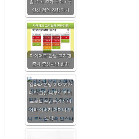
일 수초 추가 구매 / 구
연산 검역 진행하기
다이어트 한달 고지혈
증과 중성지방 변화
임라라 본명 이화 여자
대학 고향 나무의 위키
프로필 손민수의 의미
아빠 아버지 어머니 부
모님…