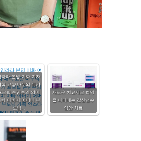
임라라 본명 이화 여자
대학 고향 나무의 위키
프로필 손민수의 의미
새로운 치료제로 희망
아빠 아버지 어머니 부
을 나타내는 갑상선수
모님…
양암 치료