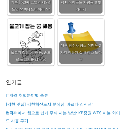
기록 | 5일째 고열의 제2편
랙 다이아몬드 차량용 햇빛
도염 or 아데노바이러스?
가리개
대구 침수차 청소 어려운 3
물고기 잡는 꿈, 해몽. 손으
가지 이유와 실내 청소 노하
로 물고기를 잡는 꿈
우
인기글
IT자격 취업분야별 종류
[김천 맛집] 김천혁신도시 분식점 ‘바르다 김선생’
컴퓨터에서 웹으로 쉽게 주식 사는 방법: KB증권 WTS 마블 와이
드 사용 후기