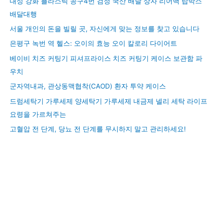
대성 강화 플라스틱 공구4번 검정 국산 배달 상자 리어백 탑박스
배달대행
서울 개인의 돈을 빌릴 곳, 자신에게 맞는 정보를 찾고 있습니다
은평구 녹번 역 헬스: 오이의 효능 오이 칼로리 다이어트
베이비 치즈 커팅기 피셔프라이스 치즈 커팅기 케이스 보관함 파
우치
군자역내과, 관상동맥협착(CAOD) 환자 투약 케이스
드럼세탁기 가루세제 양세탁기 가루세제 내금제 넬리 세탁 라이프
요령을 가르쳐주는
고혈압 전 단계, 당뇨 전 단계를 무시하지 말고 관리하세요!