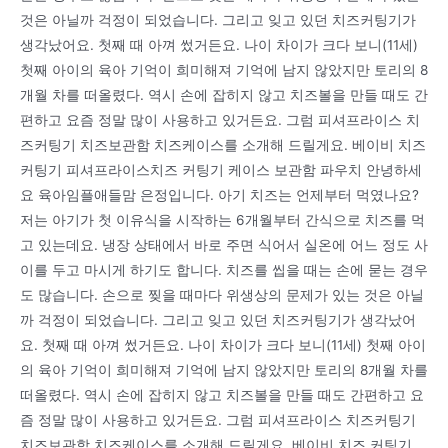
것은 아닐까 걱정이 되었습니다. 그리고 잊고 있던 치즈커팅기가
생각났어요. 첫째 때 아껴 썼거든요. 나이 차이가 크다 보니(11세)
첫째 아이의 육아 기억이 희미해져 기억에 남지 않았지만 토리의 8
개월 차를 떠올렸다. 역시 손에 잡히지 않고 치즈볼을 만들 때도 간
편하고 요즘 정말 많이 사용하고 있거든요. 그럼 피셔프라이스 치
즈커팅기 치즈보관함 치즈케이스를 소개해 드릴게요. 베이비 치즈
커팅기 피셔프라이스치즈 커팅기 케이스 보관함 파우치 안녕하세
요 육아임플애들맘 은정입니다. 아기 치즈는 언제부터 먹였나요?
저는 아기가 첫 이유식을 시작하는 6개월부터 간식으로 치즈를 먹
고 있는데요. 냉장 상태에서 바로 주면 식어서 실온에 어느 정도 사
이를 두고 마시게 하기도 합니다. 치즈를 씹을 때는 손에 묻는 경우
도 많습니다. 손으로 찢을 때마다 위생상의 문제가 있는 것은 아닐
까 걱정이 되었습니다. 그리고 잊고 있던 치즈커팅기가 생각났어
요. 첫째 때 아껴 썼거든요. 나이 차이가 크다 보니(11세) 첫째 아이
의 육아 기억이 희미해져 기억에 남지 않았지만 토리의 8개월 차를
떠올렸다. 역시 손에 잡히지 않고 치즈볼을 만들 때도 간편하고 요
즘 정말 많이 사용하고 있거든요. 그럼 피셔프라이스 치즈커팅기
치즈보관함 치즈케이스를 소개해 드릴게요. 베이비 치즈 커팅기