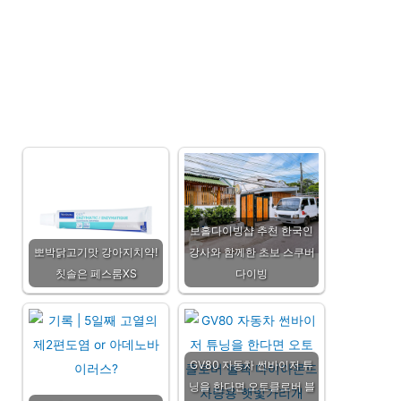
보홀다이빙샵 추천 한국인
뽀박닭고기맛 강아지치약!
강사와 함께한 초보 스쿠버
칫솔은 페스룸XS
다이빙
GV80 자동차 썬바이저 튜
닝을 한다면 오토클로버 블