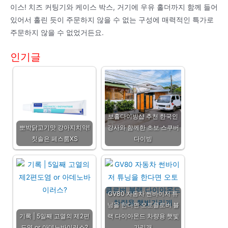
이스! 치즈 커팅기와 케이스 박스, 거기에 우유 홀더까지 함께 들어
있어서 홀린 듯이 주문하지 않을 수 없는 구성에 매력적인 특가로
주문하지 않을 수 없었거든요.
인기글
보홀다이빙샵 추천 한국인
뽀박닭고기맛 강아지치약!
강사와 함께한 초보 스쿠버
칫솔은 페스룸XS
다이빙
GV80 자동차 썬바이저 튜
닝을 한다면 오토클로버 블
기록 | 5일째 고열의 제2편
랙 다이아몬드 차량용 햇빛
도염 or 아데노바이러스?
가리개