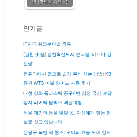
법 (국세청 홈택스)
인기글
IT자격 취업분야별 종류
[김천 맛집] 김천혁신도시 분식점 ‘바르다 김
선생’
컴퓨터에서 웹으로 쉽게 주식 사는 방법: KB
증권 WTS 마블 와이드 사용 후기
대성 강화 플라스틱 공구4번 검정 국산 배달
상자 리어백 탑박스 배달대행
서울 개인의 돈을 빌릴 곳, 자신에게 맞는 정
보를 찾고 있습니다
은평구 녹번 역 헬스: 오이의 효능 오이 칼로