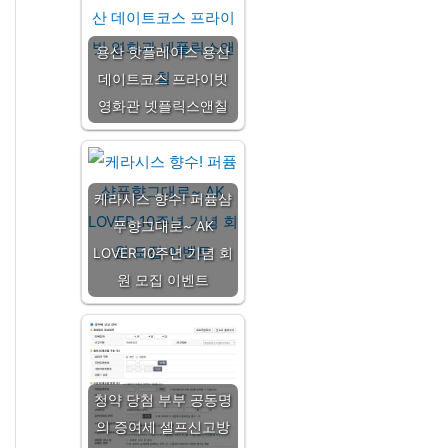
용산 핫플레이스 용산
데이트코스 프라이빗
영화관 넷플릭스앤칠
케라시스 향수! 퍼퓸샴
푸향그대로~ AK
LOVER 10주년 기념 회
원 모집 이벤트
청약 당첨 부부 공동명
의 증여세 셀프신고방