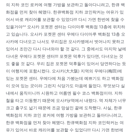
의 지하 코인 로커에 여행 가방을 보관하고 돌아다니려고, 한큐 백
화점을 먼저 찾아 헤맸다. 한큐백화점 지하 코인락커는 여유가 있
어서 바로 캐리어를 보관할 수 있었다!!! 다시 가면 한번에 찾을 수
있을거야^^ 오사카 포켓몬 센터는 다이마루 백화점 13층에 위치하
고 있습니다. 오사카 포켓몬 센터 우메다 다이마루 백화점 13층 오
사카에 다녀오고 나서도 우리집은 오사카병에서 벗어나지 못하고
있어서 조만간 다시 다녀와야 할 것 같다. 그 중에서도 마지막 날에
다녀온 우메다 포켓몬 센터!!! 포켓몬 덕후가 있다면, 다녀오는 것
도 좋을 것 같다. 우리 집은 포켓몬 덕후들이 있어서 당연하다는 듯
이 여행지에 포함시켰다. 오사카(大大阪) 지역의 우메다(梅田)에
있는 포켓몬 센터. 우메다에 처음 가봤는데 예쁘기도 하고 백화점
이 모여 있는 곳이라 그런지 식당가도 마음에 들었다. 무엇보다 실
내에서 움직이니까 시원하고 여름엔 필수 코스 백화점이야. 지하
철을 타고 이동했기 때문에 오사카jr역에서 내렸다. 역 자체가 너무
크고 출구도 넓기 때문에 조금 망설인 끝에 도착했다. 사실, 한큐
백화점의 지하 코인 로커에 여행 가방을 보관하고 돌아다니려고,
한큐 백화점을 먼저 찾아 헤맸다. 한큐백화점 지하 코인락커는 여
유가 있어서 바로 캐리어를 보관할 수 있었다!!! 다시 가면 한번에