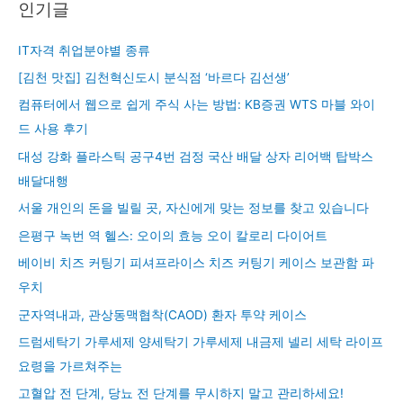
인기글
IT자격 취업분야별 종류
[김천 맛집] 김천혁신도시 분식점 ‘바르다 김선생’
컴퓨터에서 웹으로 쉽게 주식 사는 방법: KB증권 WTS 마블 와이
드 사용 후기
대성 강화 플라스틱 공구4번 검정 국산 배달 상자 리어백 탑박스
배달대행
서울 개인의 돈을 빌릴 곳, 자신에게 맞는 정보를 찾고 있습니다
은평구 녹번 역 헬스: 오이의 효능 오이 칼로리 다이어트
베이비 치즈 커팅기 피셔프라이스 치즈 커팅기 케이스 보관함 파
우치
군자역내과, 관상동맥협착(CAOD) 환자 투약 케이스
드럼세탁기 가루세제 양세탁기 가루세제 내금제 넬리 세탁 라이프
요령을 가르쳐주는
고혈압 전 단계, 당뇨 전 단계를 무시하지 말고 관리하세요!