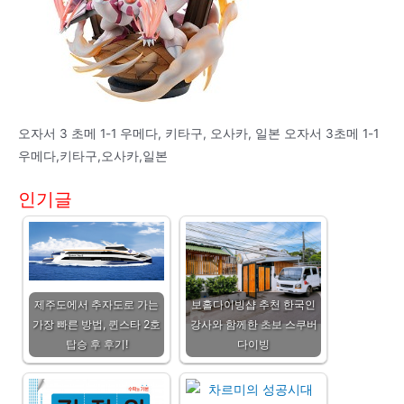
오자서 3 초메 1-1 우메다, 키타구, 오사카, 일본 오자서 3초메 1-1
우메다,키타구,오사카,일본
인기글
제주도에서 추자도로 가는
보홀다이빙샵 추천 한국인
가장 빠른 방법, 퀸스타 2호
강사와 함께한 초보 스쿠버
탑승 후 후기!
다이빙