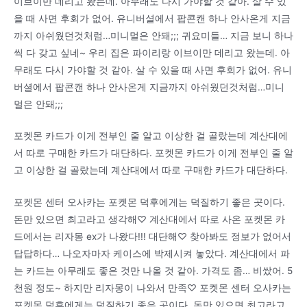
이브이만 데리고 왔는데. 아무래도 다시 가야할 것 같아. 살 수 있
을 때 사면 후회가 없어. 유니버셜에서 팝콘캔 하나 안사온게 지금
까지 아쉬웠던것처럼…미니멀은 안돼;;; 귀요미들… 지금 보니 하나
씩 다 갖고 싶네~ 우리 집은 파이리랑 이브이만 데리고 왔는데. 아
무래도 다시 가야할 것 같아. 살 수 있을 때 사면 후회가 없어. 유니
버셜에서 팝콘캔 하나 안사온게 지금까지 아쉬웠던것처럼…미니
멀은 안돼;;;
포켓몬 카드가 이게 전부인 줄 알고 이상한 걸 골랐는데 계산대에
서 따로 구매한 카드가 대단하다. 포켓몬 카드가 이게 전부인 줄 알
고 이상한 걸 골랐는데 계산대에서 따로 구매한 카드가 대단하다.
포켓몬 센터 오사카는 포켓몬 덕후에게는 덕질하기 좋은 곳이다.
돈만 있으면 최고라고 생각해♡ 계산대에서 따로 사온 포켓몬 카
드에서는 리자몽 ex가 나왔다!!! 대단해♡ 찾아봐도 정보가 없어서
답답하다… 나오자마자 케이스에 박제시켜 놓았다. 계산대에서 파
는 카드는 아무래도 좋은 것만 나올 것 같아. 가격도 좀… 비쌌어. 5
천원 정도~ 하지만 리자몽이 나와서 만족♡ 포켓몬 센터 오사카는
포켓몬 덕후에게는 덕질하기 좋은 곳이다. 돈만 있으면 최고라고