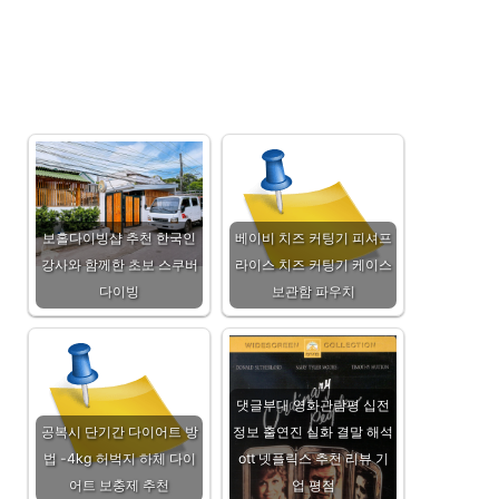
보홀다이빙샵 추천 한국인
베이비 치즈 커팅기 피셔프
강사와 함께한 초보 스쿠버
라이스 치즈 커팅기 케이스
다이빙
보관함 파우치
댓글부대 영화관람평 십전
공복시 단기간 다이어트 방
정보 출연진 실화 결말 해석
법 -4kg 허벅지 하체 다이
ott 넷플릭스 추천 리뷰 기
어트 보충제 추천
업 평점