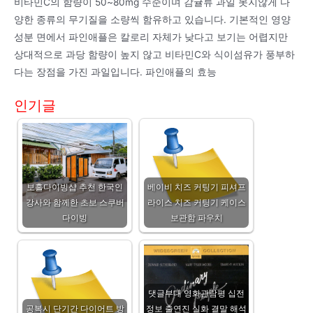
비타민C의 함량이 50~80mg 수준이며 감귤류 과일 못지않게 다
양한 종류의 무기질을 소량씩 함유하고 있습니다. 기본적인 영양
성분 면에서 파인애플은 칼로리 자체가 낮다고 보기는 어렵지만
상대적으로 과당 함량이 높지 않고 비타민C와 식이섬유가 풍부하
다는 장점을 가진 과일입니다. 파인애플의 효능
인기글
보홀다이빙샵 추천 한국인
베이비 치즈 커팅기 피셔프
강사와 함께한 초보 스쿠버
라이스 치즈 커팅기 케이스
다이빙
보관함 파우치
댓글부대 영화관람평 십전
공복시 단기간 다이어트 방
정보 출연진 실화 결말 해석