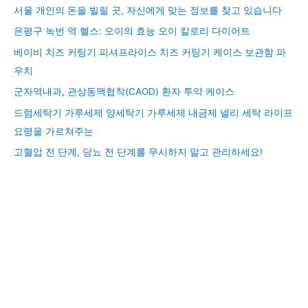
서울 개인의 돈을 빌릴 곳, 자신에게 맞는 정보를 찾고 있습니다
은평구 녹번 역 헬스: 오이의 효능 오이 칼로리 다이어트
베이비 치즈 커팅기 피셔프라이스 치즈 커팅기 케이스 보관함 파
우치
군자역내과, 관상동맥협착(CAOD) 환자 투약 케이스
드럼세탁기 가루세제 양세탁기 가루세제 내금제 넬리 세탁 라이프
요령을 가르쳐주는
고혈압 전 단계, 당뇨 전 단계를 무시하지 말고 관리하세요!