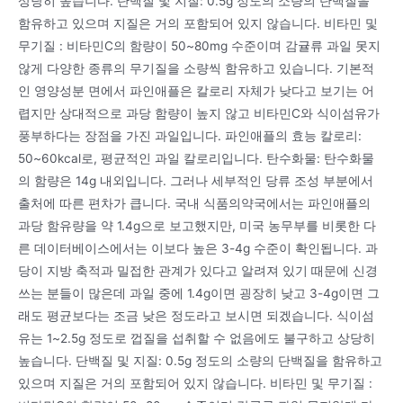
상당히 높습니다. 단백질 및 지질: 0.5g 정도의 소량의 단백질을
함유하고 있으며 지질은 거의 포함되어 있지 않습니다. 비타민 및
무기질 : 비타민C의 함량이 50~80mg 수준이며 감귤류 과일 못지
않게 다양한 종류의 무기질을 소량씩 함유하고 있습니다. 기본적
인 영양성분 면에서 파인애플은 칼로리 자체가 낮다고 보기는 어
렵지만 상대적으로 과당 함량이 높지 않고 비타민C와 식이섬유가
풍부하다는 장점을 가진 과일입니다. 파인애플의 효능 칼로리:
50~60kcal로, 평균적인 과일 칼로리입니다. 탄수화물: 탄수화물
의 함량은 14g 내외입니다. 그러나 세부적인 당류 조성 부분에서
출처에 따른 편차가 큽니다. 국내 식품의약국에서는 파인애플의
과당 함유량을 약 1.4g으로 보고했지만, 미국 농무부를 비롯한 다
른 데이터베이스에서는 이보다 높은 3-4g 수준이 확인됩니다. 과
당이 지방 축적과 밀접한 관계가 있다고 알려져 있기 때문에 신경
쓰는 분들이 많은데 과일 중에 1.4g이면 굉장히 낮고 3-4g이면 그
래도 평균보다는 조금 낮은 정도라고 보시면 되겠습니다. 식이섬
유는 1~2.5g 정도로 껍질을 섭취할 수 없음에도 불구하고 상당히
높습니다. 단백질 및 지질: 0.5g 정도의 소량의 단백질을 함유하고
있으며 지질은 거의 포함되어 있지 않습니다. 비타민 및 무기질 :