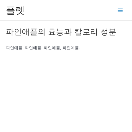
콘
플렛
텐
Main
츠
Men
로
파인애플의 효능과 칼로리 성분
건
너
뛰
파인애플, 파인애플. 파인애플, 파인애플.
기