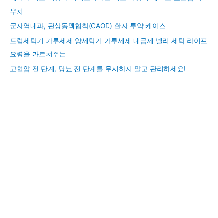
우치
군자역내과, 관상동맥협착(CAOD) 환자 투약 케이스
드럼세탁기 가루세제 양세탁기 가루세제 내금제 넬리 세탁 라이프
요령을 가르쳐주는
고혈압 전 단계, 당뇨 전 단계를 무시하지 말고 관리하세요!