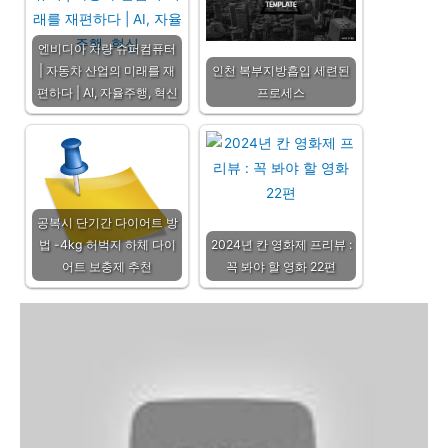
엔비디아 차량 슈퍼컴퓨터
| 자동차 산업의 미래를 재
인천 복부지방흡입 세련된
편하다 | AI, 자율주행, 혁신
프로세스
공복시 단기간 다이어트 방
법 -4kg 허벅지 하체 다이
2024년 칸 영화제 프리뷰 :
어트 보충제 추천
꼭 봐야 할 영화 22편