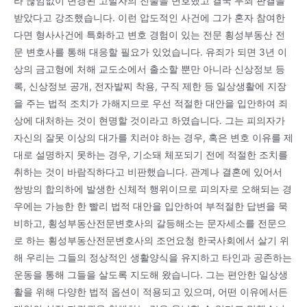
라 끊임없이 변경된 고발자의 진술을 변호했고 결국 무죄 판결을
받았다고 강조했습니다. 이런 압도적인 사건에 그가 혼자 참여한
다면 형사사건에 특화하고 변호 경험이 있는 전문 횡성부동산 전
문 변호사를 통해 대응할 필요가 있었습니다. 유죄가 되면 3년 이
상의 금고형에 처해 교도소에서 출소할 뿐만 아니라 신상정보 등
록, 신상정보 공개, 전자발찌 착용, 구직 제한 등 일상생활에 지장
을 주는 법적 조치가 가해지므로 우선 적절한 대안을 입안하여 죄
상에 대처하는 것이 현명할 것이라고 하였습니다. 그는 피의자가
자신의 잘못 이상의 대가를 치러야 하는 경우, 혹은 변호 이유를 제
대로 설명하지 못하는 경우, 기소돼 체포되기 전에 적절한 조치를
취하는 것이 바람직하다고 비판했습니다. 관계나 결혼에 있어서
쌍방의 합의하에 발생한 신체적 행위이므로 피의자로 오해되는 경
우에는 가능한 한 빨리 법적 대안을 입안하여 부적절한 답변을 묵
비하고, 횡성부동산전문변호사의 갈등해소는 문자세소를 전문으
로 하는 횡성부동산전문변호사의 조언요청 한국사회에서 살기 위
해 우리는 그들의 정상적인 생활양식을 유지하고 타인과 공존하는
운동을 통해 그들을 살도록 지도해 왔습니다. 그는 편안한 일상생
활을 위해 다양한 법적 옵션이 적용되고 있으며, 어떤 이유에서든