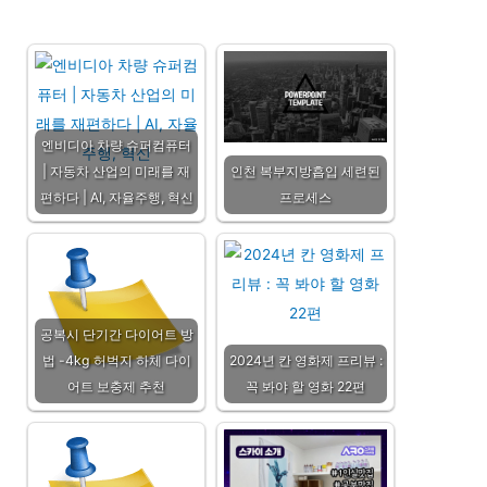
엔비디아 차량 슈퍼컴퓨터
| 자동차 산업의 미래를 재
인천 복부지방흡입 세련된
편하다 | AI, 자율주행, 혁신
프로세스
공복시 단기간 다이어트 방
법 -4kg 허벅지 하체 다이
2024년 칸 영화제 프리뷰 :
어트 보충제 추천
꼭 봐야 할 영화 22편