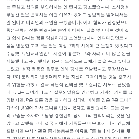
는 무심코 혐의를 부인해서는 안 된다고 강조했습니다. 소서팽성
부동산 전문 변호사는 어떤 이유가 있어도 성범죄는 일어나서는
안 된다며 대리인의 조언을 구했습니다. 이미 혐의가 인정됐으니
횡성부동산 전문 변호사는 증언이 바뀌면 길을 벗어나는 것이 결
코 쉽지 않다는 점을 명심하라고 조언했습니다. 엔터테인먼트 시
설을 방문한 고객 E는 전문 여성 R과의 사이에 큰 논쟁이 있었다고
주장했고, 엔터테인먼트 시설이 흥분해 그와 자려고 더 많은 돈을
지불했다고 주장했지만 R은 의도적으로 그에게 술을 주고 있다고
느꼈고, 성적 행동은 음주로 인해 강제로 유발됐다고 주장했습니
다. R이 분리되지 않았더라도 E는 자신이 고객이라는 것을 강조하
며 위협을 가했고 결국 극단적 선택을 했고 실패한 시도로 끝났습
니다. E는 그녀의 태도가 잘못되었음을 인정하고 사과의 의사를 표
명했지만, R은 모든 것을 포기하고 심각한 피해를 입은 R은 그녀의
가족이 병원에 가서 그녀를 입원시켰다고 말했습니다. 그는 당국
의 고충을 조사하고 담당 경찰관이 당시 그의 친척이라는 것을 알
았다고 말했습니다. 결국 피해자 가족들은 매우 화가 나서 긴급체
포했지만 수사기관은 증거불충분을 이유로 E를 보내지 않기로 했
고, 전문형사 횡성부동산전문변호사 서초는 수사가 R에 대해 불합