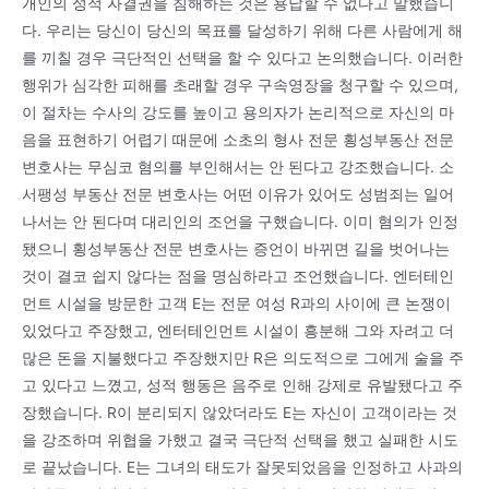
개인의 성적 자결권을 침해하는 것은 용납할 수 없다고 말했습니
다. 우리는 당신이 당신의 목표를 달성하기 위해 다른 사람에게 해
를 끼칠 경우 극단적인 선택을 할 수 있다고 논의했습니다. 이러한
행위가 심각한 피해를 초래할 경우 구속영장을 청구할 수 있으며,
이 절차는 수사의 강도를 높이고 용의자가 논리적으로 자신의 마
음을 표현하기 어렵기 때문에 소초의 형사 전문 횡성부동산 전문
변호사는 무심코 혐의를 부인해서는 안 된다고 강조했습니다. 소
서팽성 부동산 전문 변호사는 어떤 이유가 있어도 성범죄는 일어
나서는 안 된다며 대리인의 조언을 구했습니다. 이미 혐의가 인정
됐으니 횡성부동산 전문 변호사는 증언이 바뀌면 길을 벗어나는
것이 결코 쉽지 않다는 점을 명심하라고 조언했습니다. 엔터테인
먼트 시설을 방문한 고객 E는 전문 여성 R과의 사이에 큰 논쟁이
있었다고 주장했고, 엔터테인먼트 시설이 흥분해 그와 자려고 더
많은 돈을 지불했다고 주장했지만 R은 의도적으로 그에게 술을 주
고 있다고 느꼈고, 성적 행동은 음주로 인해 강제로 유발됐다고 주
장했습니다. R이 분리되지 않았더라도 E는 자신이 고객이라는 것
을 강조하며 위협을 가했고 결국 극단적 선택을 했고 실패한 시도
로 끝났습니다. E는 그녀의 태도가 잘못되었음을 인정하고 사과의