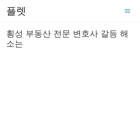
콘
플렛
텐
Main
츠
Men
로
횡성 부동산 전문 변호사 갈등 해
건
소는
너
뛰
기