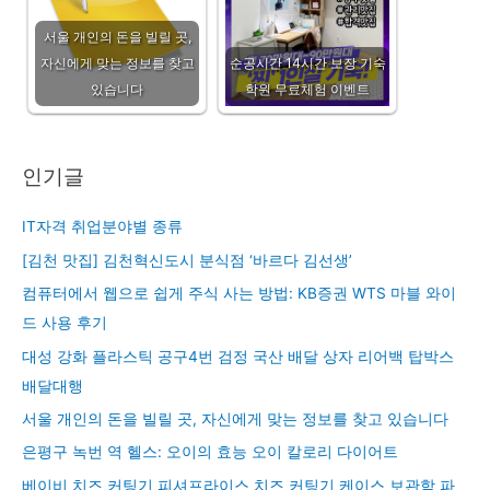
서울 개인의 돈을 빌릴 곳,
자신에게 맞는 정보를 찾고
순공시간 14시간 보장 기숙
있습니다
학원 무료체험 이벤트
인기글
IT자격 취업분야별 종류
[김천 맛집] 김천혁신도시 분식점 ‘바르다 김선생’
컴퓨터에서 웹으로 쉽게 주식 사는 방법: KB증권 WTS 마블 와이
드 사용 후기
대성 강화 플라스틱 공구4번 검정 국산 배달 상자 리어백 탑박스
배달대행
서울 개인의 돈을 빌릴 곳, 자신에게 맞는 정보를 찾고 있습니다
은평구 녹번 역 헬스: 오이의 효능 오이 칼로리 다이어트
베이비 치즈 커팅기 피셔프라이스 치즈 커팅기 케이스 보관함 파