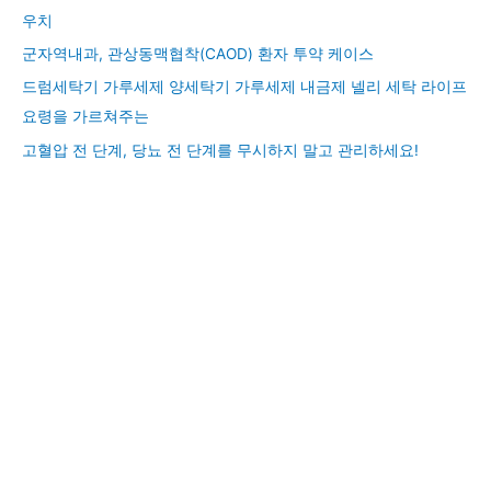
우치
군자역내과, 관상동맥협착(CAOD) 환자 투약 케이스
드럼세탁기 가루세제 양세탁기 가루세제 내금제 넬리 세탁 라이프
요령을 가르쳐주는
고혈압 전 단계, 당뇨 전 단계를 무시하지 말고 관리하세요!