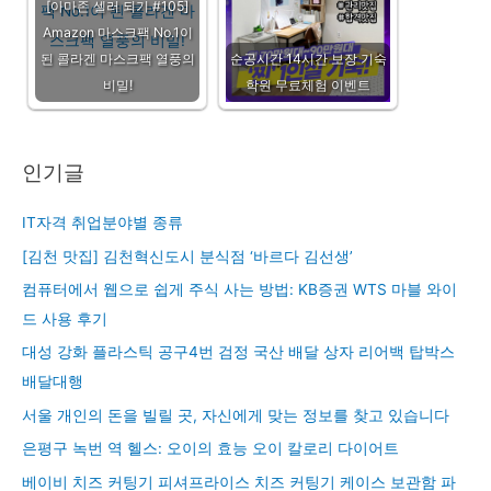
[아마존 셀러 되기 #105]
Amazon 마스크팩 No.1이
된 콜라겐 마스크팩 열풍의
순공시간 14시간 보장 기숙
비밀!
학원 무료체험 이벤트
인기글
IT자격 취업분야별 종류
[김천 맛집] 김천혁신도시 분식점 ‘바르다 김선생’
컴퓨터에서 웹으로 쉽게 주식 사는 방법: KB증권 WTS 마블 와이
드 사용 후기
대성 강화 플라스틱 공구4번 검정 국산 배달 상자 리어백 탑박스
배달대행
서울 개인의 돈을 빌릴 곳, 자신에게 맞는 정보를 찾고 있습니다
은평구 녹번 역 헬스: 오이의 효능 오이 칼로리 다이어트
베이비 치즈 커팅기 피셔프라이스 치즈 커팅기 케이스 보관함 파